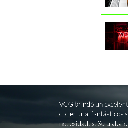
VCG brindó un excelente 
cobertura, fantásticos 
necesidades. Su trabajo