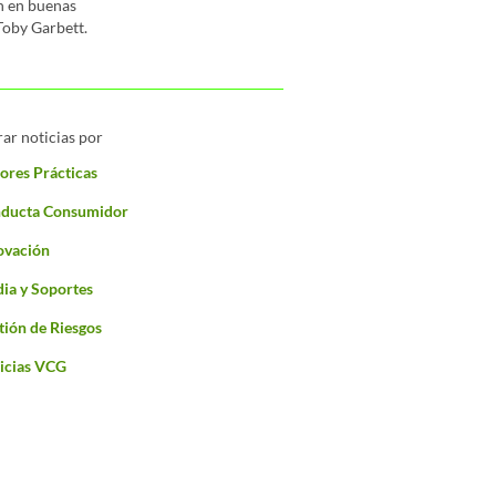
n en buenas
Toby Garbett.
rar noticias por
ores Prácticas
ducta Consumidor
ovación
ia y Soportes
tión de Riesgos
icias VCG