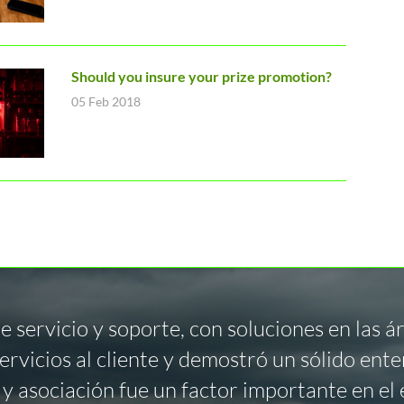
Should you insure your prize promotion?
05 Feb 2018
servicio y soporte, con soluciones en las ár
servicios al cliente y demostró un sólido en
 y asociación fue un factor importante en el 