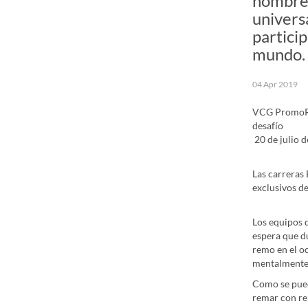
hombres
univers
partici
mundo.
04 Apr 2019
VCG PromoRis
desafío
20 de julio d
Las carrera
exclusivos 
Los equipos d
espera que d
remo en el oc
mentalmente c
Como se pued
remar con re