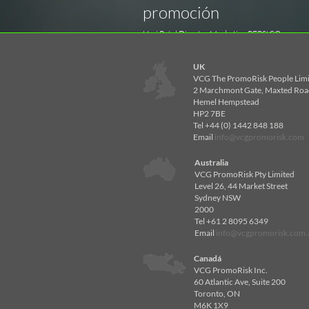
promoción
Umi Patel Director Marketing PEPSICO
UK
VCG The PromoRisk People Lim
2 Marchmont Gate, Maxted Roa
Hemel Hempstead
HP2 7BE
Tel +44 (0) 1442 848 188
Email
info@vcgpromorisk.com
Australia
VCG PromoRisk Pty Limited
Level 26, 44 Market Street
Sydney NSW
2000
Tel +61 2 8095 6349
Email
info@vcgpromorisk.com.
Canadá
VCG PromoRisk Inc.
60 Atlantic Ave, Suite 200
Toronto, ON
M6K 1X9