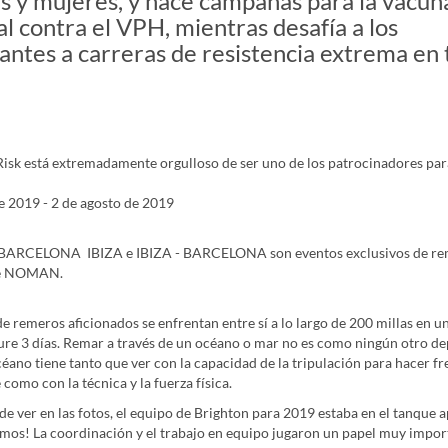
 y mujeres, y hace campañas para la vacun
al contra el VPH, mientras desafía a los
pantes a carreras de resistencia extrema en 
k está extremadamente orgulloso de ser uno de los patrocinadores par
e 2019 - 2 de agosto de 2019
s BARCELONA IBIZA e IBIZA - BARCELONA son eventos exclusivos de re
de NOMAN.
e remeros aficionados se enfrentan entre sí a lo largo de 200 millas en un
ure 3 días. Remar a través de un océano o mar no es como ningún otro dep
éano tiene tanto que ver con la capacidad de la tripulación para hacer fr
omo con la técnica y la fuerza física.
e ver en las fotos, el equipo de Brighton para 2019 estaba en el tanque 
mos! La coordinación y el trabajo en equipo jugaron un papel muy impo