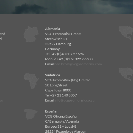
Alemania
ited
VCG PromoRisk GmbH
d
Steenwisch 21
22527 Hamburg
Germany
Tel +49 (0)40 307 27 696
Mobile +49 (0)176 322 27 600
Email
ben.brost@vcgpromorisk.com
Sudáfrica
VCG PromoRisk (Pty) Limited
50 Long Street
Cape Town 8000
Tel +27 21 140 8057
au
Email
info@vcgpromorisk.co.za
España
VCG Oficina España
C/ Berna s/n / Avenida
Europa 31 – Local-8
28224 Pozuelo de Alarcon