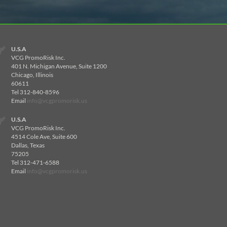
U.S.A
VCG PromoRisk Inc.
401 N. Michigan Avenue, Suite 1200
Chicago, Illinois
60611
Tel 312-840-8596
Email
info@vcgpromorisk.us
U.S.A
VCG PromoRisk Inc.
4514 Cole Ave, Suite 600
Dallas, Texas
75205
Tel 312-471-6588
Email
info@vcgpromorisk.us