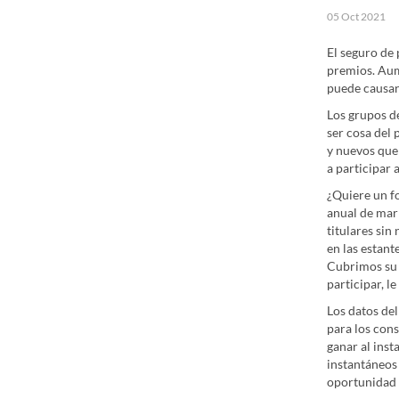
05 Oct 2021
El seguro de
premios. Aum
puede causar 
Los grupos d
ser cosa del
y nuevos que 
a participar 
¿Quiere un f
anual de mark
titulares sin
en las estant
Cubrimos su 
participar, l
Los datos de
para los con
ganar al ins
instantáneos
oportunidad 