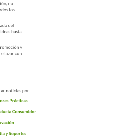
ión, no
odos los
ado del
ideas hasta
 promoción y
 el azar con
rar noticias por
ores Prácticas
ducta Consumidor
ovación
ia y Soportes