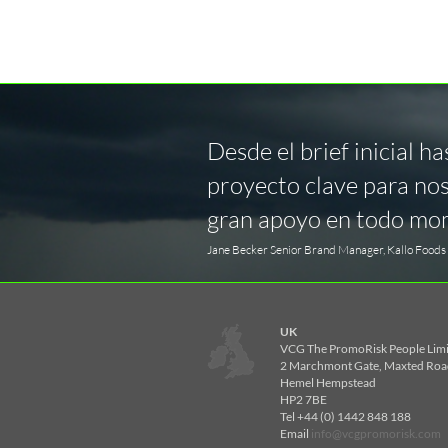
Desde el brief inicial h
proyecto clave para nos
gran apoyo en todo m
Jane Becker Senior Brand Manager, Kallo Foods
UK
VCG The PromoRisk People Lim
2 Marchmont Gate, Maxted Roa
Hemel Hempstead
HP2 7BE
Tel +44 (0) 1442 848 188
Email
info@vcgpromorisk.com