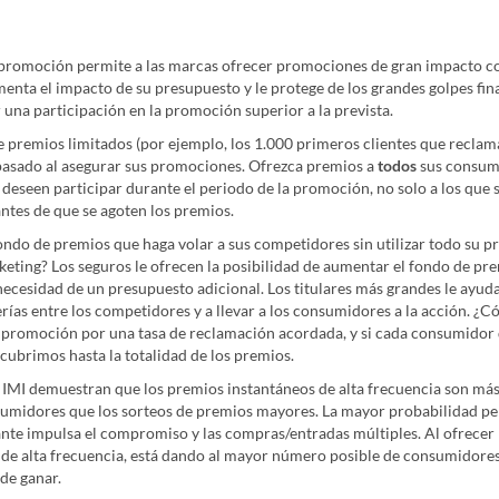
 promoción permite a las marcas ofrecer promociones de gran impacto co
enta el impacto de su presupuesto y le protege de los grandes golpes fin
una participación en la promoción superior a la prevista.
e premios limitados (por ejemplo, los 1.000 primeros clientes que recla
 pasado al asegurar sus promociones. Ofrezca premios a
todos
sus consumi
deseen participar durante el periodo de la promoción, no solo a los que 
antes de que se agoten los premios.
ondo de premios que haga volar a sus competidores sin utilizar todo su 
eting? Los seguros le ofrecen la posibilidad de aumentar el fondo de pre
 necesidad de un presupuesto adicional. Los titulares más grandes le ayud
erías entre los competidores y a llevar a los consumidores a la acción. ¿
promoción por una tasa de reclamación acordada, y si cada consumidor
e cubrimos hasta la totalidad de los premios.
l IMI demuestran que los premios instantáneos de alta frecuencia son más
sumidores que los sorteos de premios mayores. La mayor probabilidad pe
tante impulsa el compromiso y las compras/entradas múltiples. Al ofrecer
 de alta frecuencia, está dando al mayor número posible de consumidores
de ganar.