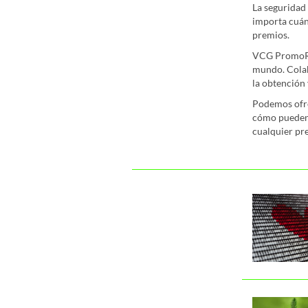
La seguridad
importa cuán
premios.
VCG PromoRis
mundo. Colab
la obtención
Podemos ofre
cómo pueden u
cualquier pr