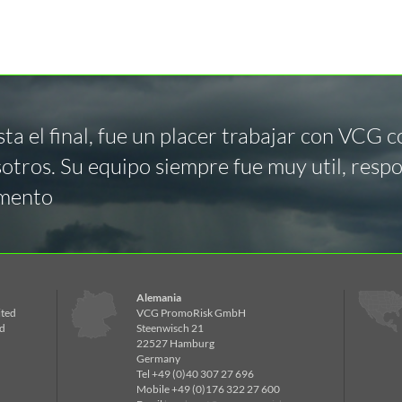
asta el final, fue un placer trabajar con VCG 
otros. Su equipo siempre fue muy util, resp
omento
Alemania
ited
VCG PromoRisk GmbH
d
Steenwisch 21
22527 Hamburg
Germany
Tel +49 (0)40 307 27 696
Mobile +49 (0)176 322 27 600