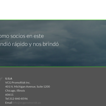
como socios en este
ondió rápido y nos brindó
U.S.A
VCG PromoRisk Inc.
401 N. Michigan Avenue, Suite 1200
Chicago, Illinois
60611
Tel 312-840-8596
Email
info@vcgpromorisk.us