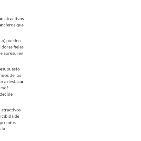
n atractivos
ancieros que
man) pueden
dores fieles
se apresuren
presupuesto
mios de los
an a destacar
Cómo?
 decide
 atractivos
rcibida de
 premios
 la