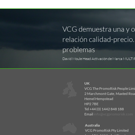
VCG demuestra una y otr
relación calidad-precio
problemas
David Moule Head Activación de Marca MULTI
UK
VCG The PromoRisk People Lim
2 Marchmont Gate, Maxted Roa
Hemel Hempstead
HP2 7BE
Tel +44 (0) 1442 848 188
Email
info@vcgpromorisk.com
Australia
VCG PromoRisk Pty Limited