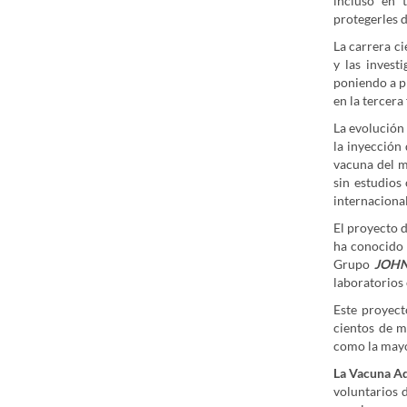
incluso en 
protegerles 
La carrera c
y las inves
poniendo a pr
en la tercera
La evolución 
la inyección
vacuna del 
sin estudios 
internacion
El proyecto 
ha conocido 
Grupo
JOH
laboratorios
Este proyect
cientos de m
como la mayo
La Vacuna A
voluntarios 