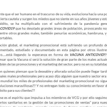
nte que el ser humano en el trascurso de su vida, evoluciona hacia una p
cierta cautela y surgen los miedos que no siente en sus años jóvenes y est
ldito, se ha multiplicado con el sufrimiento de la pandemia gen
s COVID19
que ha desolado grandes áreas de población, provocando no
entre otros grandes males, también penurias económicas, hambruna, 
ortables.
ación global, el marketing promocional está sufriendo un profundo d
omentado, estudiado y documentado en esta página por otros ilustres
o…..está llegando la esperanza en forma de
VACUNA ANTICOVID
??
nsar que la Vacuna si será la solución de gran parte de los males actua
én de las promociones y el marketing del sector, pero no en su totalidad
 quienes piensan que la deseable y añorada solución puede llegar tarde
ales males profesionales pero acaso dijo alguien que nuestro sector era
 mundial los miles de profesionales del marketing promocional no sig
soluciones maravillosas?? Y no entregan todo su conocimiento en favor d
éxito para sus clientes??
se es el espíritu que impulsa a los miembros de VCG y por ello seguimo
rtos sanitarios en la gestión de las promociones de ventas” para nuest