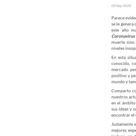
09 Sep 2020
P
arece evide
se le genera 
este año ma
Coronaviru
muerte sino 
niveles insop
En esta situ
conocido, c
mercado per
positivo y pe
mundo y tambi
Comparto con
nuestros actu
en el ámbito
sus ideas y 
encontrar el 
Justamente e
mejores expe