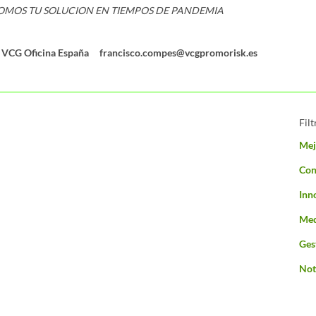
SOMOS TU SOLUCION EN TIEMPOS DE PANDEMIA
 - VCG Oficina España francisco.compes@vcgpromorisk.es
Filt
Mej
Con
Inn
Med
Ges
Not