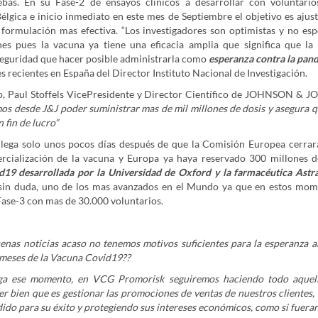
ebas. En su Fase-2 de ensayos clínicos a desarrollar con voluntario
lgica e inicio inmediato en este mes de Septiembre el objetivo es ajust
 formulación mas efectiva. “Los investigadores son optimistas y no es
es pues la vacuna ya tiene una eficacia amplia que significa que la
 seguridad que hacer posible administrarla como
esperanza contra la pan
 recientes en España del Director Instituto Nacional de Investigación.
o, Paul Stoffels VicePresidente y Director Científico de JOHNSON &
os desde J&J poder suministrar mas de mil millones de dosis y asegura qu
n fin de lucro”
 llega solo unos pocos días después de que la Comisión Europea cerra
rcialización de la vacuna y Europa ya haya reservado 300 millones d
19 desarrollada por la Universidad de Oxford y la farmacéutica Ast
sin duda, uno de los mas avanzados en el Mundo ya que en estos mom
Fase-3 con mas de 30.000 voluntarios.
enas noticias acaso no tenemos motivos suficientes para la esperanza an
meses de la Vacuna Covid19??
ega ese momento, en VCG Promorisk seguiremos haciendo todo aquel
r bien que es gestionar las promociones de ventas de nuestros clientes,
ido para su éxito y protegiendo sus intereses económicos, como si fueran