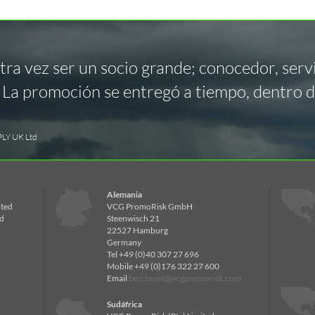
a vez ser un socio grande; conocedor, servic
. La promoción se entregó a tiempo, dentro d
PLY UK Ltd
Alemania
ited
VCG PromoRisk GmbH
d
Steenwisch 21
22527 Hamburg
Germany
Tel +49 (0)40 307 27 696
Mobile +49 (0)176 322 27 600
Email
ben.brost@vcgpromorisk.com
Sudáfrica