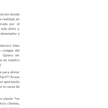
osición donde
a realidad, en
erada por el
 solo dolor y
y desempleo a
eterioro bien
 colegas del
Quiero ser
les en nuestro
.
 para aliviar
 fácil?? Acaso
uen aportando
e la causa de
s siendo “los
ros clientes,