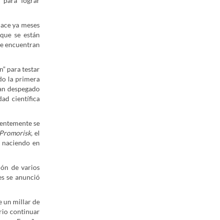
 para lograr
hace ya meses
que se están
 se encuentran
n” para testar
do la primera
an despegado
dad científica
ientemente se
 Promorisk,
el
naciendo en
ión de varios
es se anunció
 un millar de
rio continuar