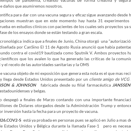
tiempos de pandemia, creando vacunas de forma creativa y segura
de daños que asumiremos nosotros.
ientífica para dar con una vacuna segura y eficaz sigue avanzando desde 
tigaciones muestran que en este momento hay hasta 31 experimentos 
ueba en estudios clínicos con pacientes de los cuales seis proyectos ya
 fase de los ensayos donde se están testando a gran escala.
cronológica indica que a finales de Junio, China otorgó una “autorizació
 diseñada por CanSino El 11 de Agosto Rusia anunció que había patenta
mundo contra el covid19 bautizada como Sputnik V. Ambos proyectos h
científicos que los avalen lo que ha generado las críticas de la comuni
al y el recelo de las autoridades sanitarias y la OMS
de vacuna objeto de mi exposición que genera esta nota es el que mas rec
y llega desde Estados Unidos presentado por un
cliente amigo de VCG
NSON & JOHNSON
fabricada desde su filial farmacéutica
JANSSEN
 estadounidenses y belgas.
o despegó a finales de Marzo contando con una importante financiac
illones de Dolares otorgados desde la Administración Trump y entonc
r inversión hasta la fecha para un proyecto de vacuna.
d26.COV2-S
está ya probada en personas pues se aplicó en Julio a mas de
de Estados Unidos y Bélgica durante la llamada Fase-1 pero es necesa