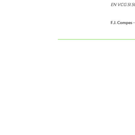
EN VCG SI 
F.J. Compes