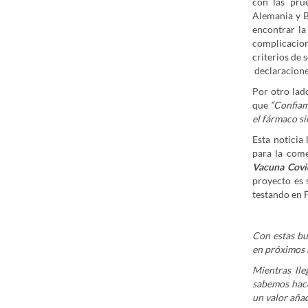
con las pru
Alemania y Bé
encontrar la
complicacion
criterios de
declaraciones
Por otro lad
que
“Confiam
el fármaco si
Esta noticia
para la come
Vacuna Covid
proyecto es 
testando en 
Con estas bu
en próximos 
Mientras ll
sabemos hace
un valor añad