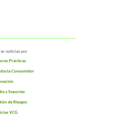
rar noticias por
ores Prácticas
ducta Consumidor
ovación
ia y Soportes
tión de Riesgos
icias VCG