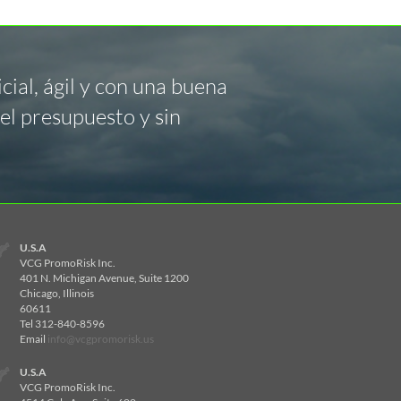
ial, ágil y con una buena
el presupuesto y sin
U.S.A
VCG PromoRisk Inc.
401 N. Michigan Avenue, Suite 1200
Chicago, Illinois
60611
Tel 312-840-8596
Email
info@vcgpromorisk.us
U.S.A
VCG PromoRisk Inc.