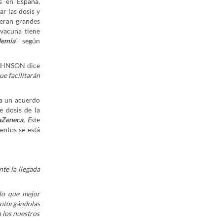
s en España,
ar las dosis y
peran grandes
 vacuna tiene
demia
” según
 JOHNSON dice
e facilitarán
ra un acuerdo
e dosis de la
raZeneca,
E
ste
entos se está
te la llegada
lo que mejor
 otorgándolas
 los nuestros