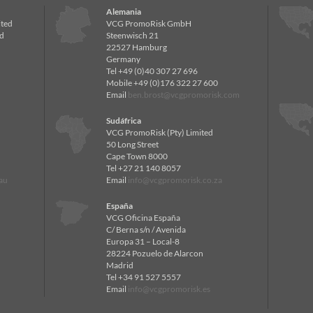
Alemania
ited
VCG PromoRisk GmbH
d
Steenwisch 21
22527 Hamburg
Germany
Tel +49 (0)40 307 27 696
Mobile +49 (0)176 322 27 600
Email
ben.brost@vcgpromorisk.com
Sudáfrica
VCG PromoRisk (Pty) Limited
50 Long Street
Cape Town 8000
Tel +27 21 140 8057
au
Email
info@vcgpromorisk.co.za
España
VCG Oficina España
C/ Berna s/n / Avenida
Europa 31 – Local-8
28224 Pozuelo de Alarcon
Madrid
Tel +34 91 527 5557
Email
info@vcgpromorisk.es