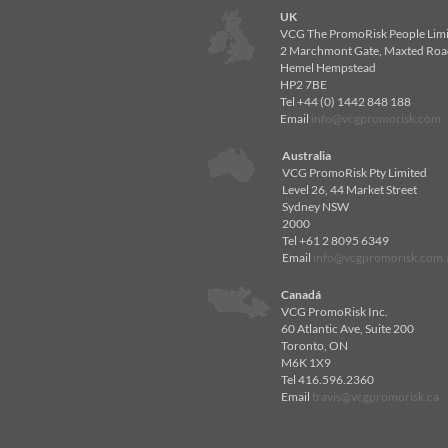
UK
VCG The PromoRisk People Lim
2 Marchmont Gate, Maxted Roa
Hemel Hempstead
HP2 7BE
Tel +44 (0) 1442 848 188
Email
info@vcgpromorisk.com
Australia
VCG PromoRisk Pty Limited
Level 26, 44 Market Street
Sydney NSW
2000
Tel +61 2 8095 6349
Email
info@vcgpromorisk.com.
Canadá
VCG PromoRisk Inc.
60 Atlantic Ave, Suite 200
Toronto, ON
M6K 1X9
Tel 416.596.2360
Email
travis@vcgpromorisk.ca