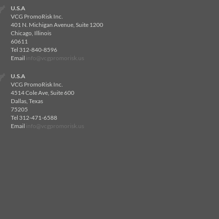
U.S.A
VCG PromoRisk Inc.
401 N. Michigan Avenue, Suite 1200
Chicago, Illinois
60611
Tel 312-840-8596
Email
info@vcgpromorisk.us
U.S.A
VCG PromoRisk Inc.
4514 Cole Ave, Suite 600
Dallas, Texas
75205
Tel 312-471-6588
Email
info@vcgpromorisk.us