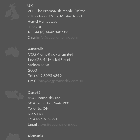
UK
VCG The PromoRisk People Limited
2 Marchmont Gate, Maxted Road
Hemel Hempstead
HP2 7BE
Tel +44 (0) 1442 848 188
Email
info@vcgpromorisk.com
Australia
VCG PromoRisk Pty Limited
Level 26, 44 Market Street
Sydney NSW
2000
Tel +61 2 8095 6349
Email
info@vcgpromorisk.com.au
Canadá
VCG PromoRisk Inc.
60 Atlantic Ave, Suite 200
Toronto, ON
M6K 1X9
Tel 416.596.2360
Email
travis@vcgpromorisk.ca
Alemania