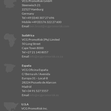
VCG PromoRisk GmbH
Steenwisch 21
22527 Hamburg
Germany
Tel +49 (0)40 307 27 696
Mobile +49 (0)176 322 27 600
Email
ben.brost@vcgpromorisk.com
Sudáfrica
VCG PromoRisk (Pty) Limited
50 Long Street
Cape Town 8000
Tel +27 21 140 8057
Email
info@vcgpromorisk.co.za
España
VCG Oficina España
C/ Berna s/n / Avenida
Europa 31 – Local-8
28224 Pozuelo de Alarcon
Madrid
Tel +34 91 527 5557
Email
info@vcgpromorisk.es
U.S.A
VCG PromoRisk Inc.