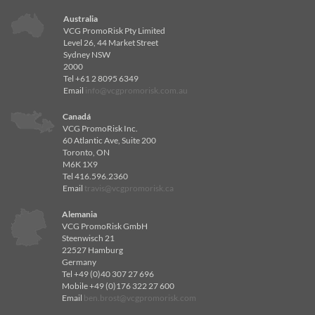
Australia
VCG PromoRisk Pty Limited
Level 26, 44 Market Street
Sydney NSW
2000
Tel +61 2 8095 6349
Email
info@vcgpromorisk.com.au
Canadá
VCG PromoRisk Inc.
60 Atlantic Ave, Suite 200
Toronto, ON
M6K 1X9
Tel 416.596.2360
Email
travis@vcgpromorisk.ca
Alemania
VCG PromoRisk GmbH
Steenwisch 21
22527 Hamburg
Germany
Tel +49 (0)40 307 27 696
Mobile +49 (0)176 322 27 600
Email
ben.brost@vcgpromorisk.com