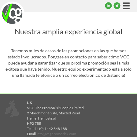
Togg
navi
Nuestra amplia experiencia global
Tenemos miles de casos de las promociones en las que hemos
estado involucrados. Póngase en contacto para saber cómo VCG
puede ayudar a garantizar que su próxima promoción sea la más
exitosa que haya tenido. Nuestro equipo experimentado está a solo
una llamada telefónica o un correo electrónico de distancia!
UK
VCG The PromoRisk People Limited
2 Marchmont Gate, Maxted Road
Hemel Hempstead
HP2 7BE
Tel +44 (0) 1442 848 188
Email
info@vcgpromorisk.com