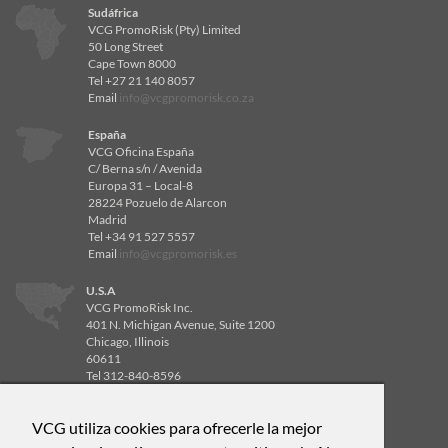
Sudáfrica
VCG PromoRisk (Pty) Limited
50 Long Street
Cape Town 8000
Tel +27 21 140 8057
Email
info@vcgpromorisk.co.za
España
VCG Oficina España
C/ Berna s/n / Avenida
Europa 31 – Local-8
28224 Pozuelo de Alarcon
Madrid
Tel +34 91 527 5557
Email
info@vcgpromorisk.es
U.S.A
VCG PromoRisk Inc.
401 N. Michigan Avenue, Suite 1200
Chicago, Illinois
60611
Tel 312-840-8596
Email
info@vcgpromorisk.us
VCG utiliza cookies para ofrecerle la mejor
U.S.A
VCG PromoRisk Inc.